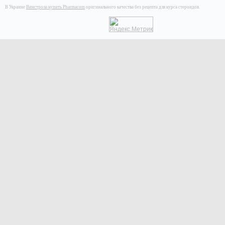
В Украине
Винстрола купить Pharmacom
оригинального качества без рецепта для курса стероидов.