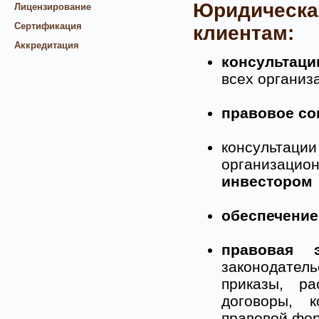
Юридическа
Лицензирование
Сертификация
клиентам:
Аккредитация
консультаци
всех организ
правовое с
консультац
организацио
инвестором
обеспечени
правовая э
законодатель
приказы, ра
договоры, к
правовой фор