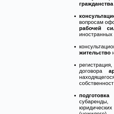
гражданства
консультаци
вопросам оф
рабочей с
иностранных 
консультаци
жительство
н
регистрация,
договора
а
находящегос
собственност
подготовк
субаренды
юридически
(нежилого