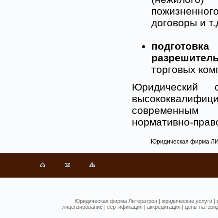
пожизненног
договоры и т.
подготов
разрешител
торговых ком
Юридический 
высококвалиф
современным 
нормативно-прав
Юридическая фирма Л
Юридическая фирма Литератрон
|
юридические услуги
|
лицензирование
|
сертификация
|
аккредитация
|
цены на юрид