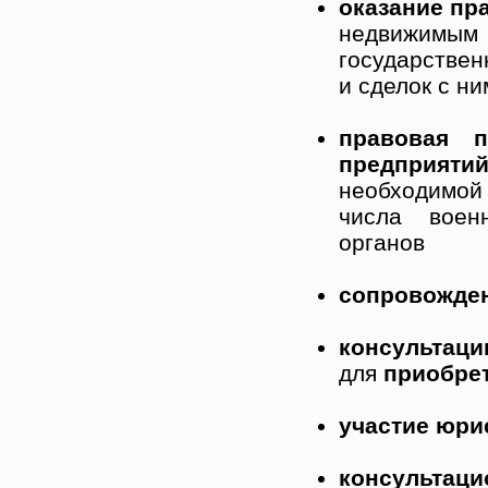
оказание пр
недвижимым 
государстве
и сделок с ни
правовая 
предприяти
необходимой
числа военн
органов
сопровожден
консультаци
для
приобре
участие юри
консультац