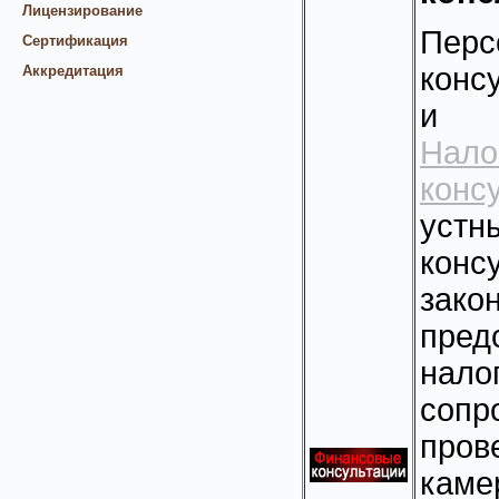
Лицензирование
Пе
Сертификация
конс
Аккредитация
и н
Нал
конс
уст
ко
зако
пред
нал
соп
про
каме