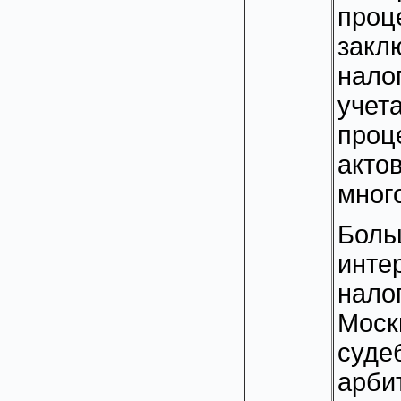
проц
зак
нало
учет
про
акто
мног
Боль
инте
нало
Моск
суде
арби