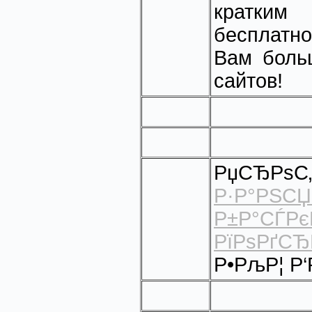
кратки
бесплатно
Вам боль
сайтов!
РџСЂРѕС
Р·Р°РЅСЏ
Р±Р°СЃРє
РїРѕРґСЂ
Р•РљР¦ Р