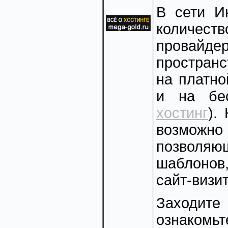
В сети И
количе
провайде
простран
на платно
и на бес
хостинг
).
возможн
позволяю
шаблонов
сайт-визит
Заходите
ознаком