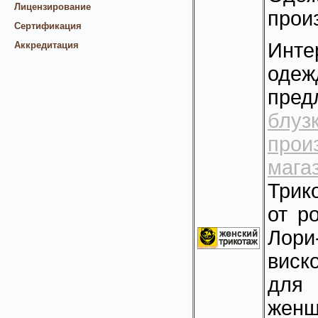
Лицензирование
прои
Сертификация
Инте
Аккредитация
одеж
пре
блу
прои
мага
Трик
от р
Лори
виск
для 
женщ