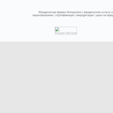
Юридическая фирма Литератрон
|
юридические услуги
|
лицензирование
|
сертификация
|
аккредитация
|
цены на юрид