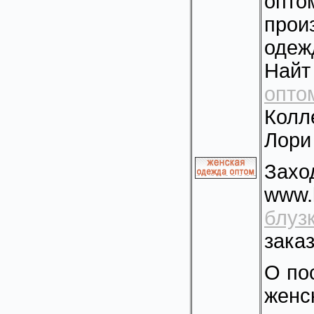
опт
про
одеж
Найт
опт
Колл
Лори
Зах
www.l
блуз
зака
О по
женс