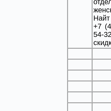
отд
женс
Найт
+7 (4
54-3
скидк